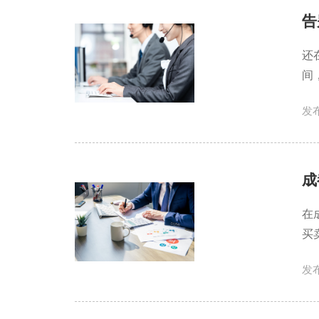
告
还
间
发布
成
在
买
发布