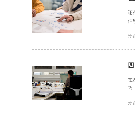
还
信
发布
四
在
巧
发布