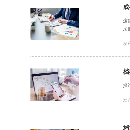
成
这
采
发布
档
探
发布
档