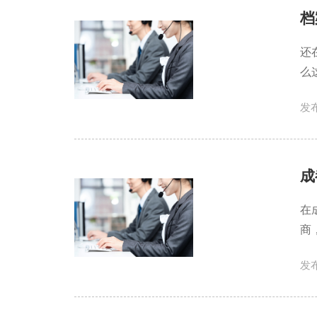
档
还
么
发布
成
在
商
发布