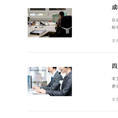
成
在
标
发布
四
本
参
发布