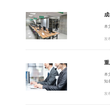
成
本
发布
重
本
知
发布