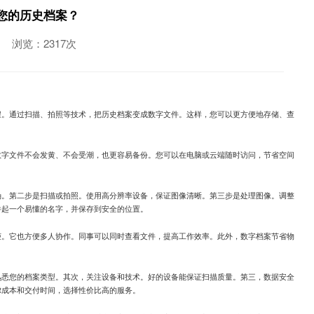
您的历史档案？
浏览：2317次
程。通过扫描、拍照等技术，把历史档案变成数字文件。这样，您可以更方便地存储、查
数字文件不会发黄、不会受潮，也更容易备份。您可以在电脑或云端随时访问，节省空间
确。第二步是扫描或拍照。使用高分辨率设备，保证图像清晰。第三步是处理图像。调整
件起一个易懂的名字，并保存到安全的位置。
柜。它也方便多人协作。同事可以同时查看文件，提高工作效率。此外，数字档案节省物
熟悉您的档案类型。其次，关注设备和技术。好的设备能保证扫描质量。第三，数据安全
虑成本和交付时间，选择性价比高的服务。