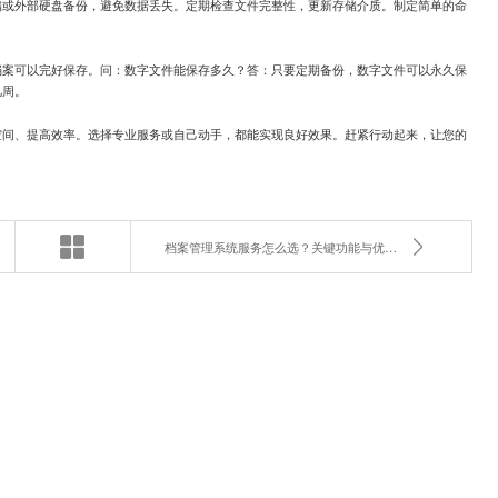
储或外部硬盘备份，避免数据丢失。定期检查文件完整性，更新存储介质。制定简单的命
档案可以完好保存。问：数字文件能保存多久？答：只要定期备份，数字文件可以永久保
几周。
空间、提高效率。选择专业服务或自己动手，都能实现良好效果。赶紧行动起来，让您的
档案管理系统服务怎么选？关键功能与优势深度解读