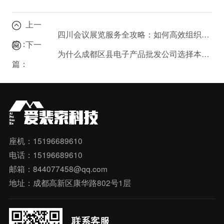
上一
四川会议展览服务全攻略：如何高效组织大型行业展会？
篇：
下一
为什么成都区县电子产品批发公司选择本地供应商更划算？
篇：
座机：15196689610
电话：15196689610
邮箱：844077458@qq.com
地址：成都高新区康华路802号1层
联系客服